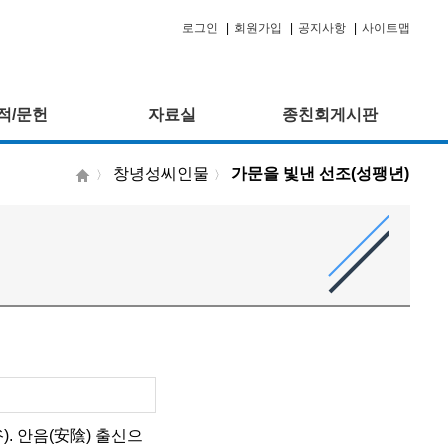
로그인
|
회원가입
|
공지사항
|
사이트맵
적/문헌
자료실
종친회게시판
창녕성씨인물
가문을 빛낸 선조(성팽년)
〉
〉
谷). 안음(安陰) 출신으