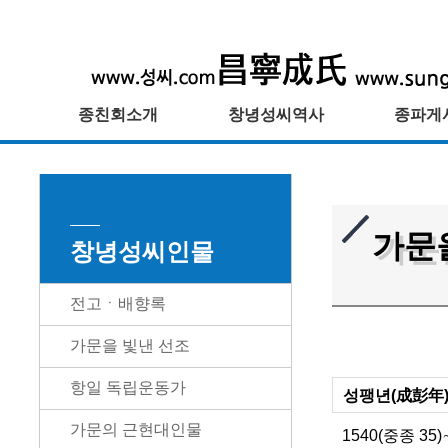
종친회소개
창녕성씨역사
종파게
가문
창녕성씨인물
전고ㆍ배향록
가문을 빛낸 선조
항일 독립운동가
성팽년(成彭年
가문의 근현대인물
1540(중종 3