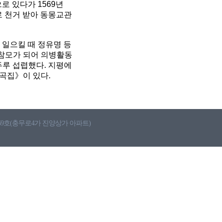
로 있다가 1569년
로 천거 받아 동몽교관
 일으킬 때 정유명 등
 참모가 되어 의병활동
두루 섭렵했다. 지평에
석곡집》이 있다.
 559호(충무로4가 진양상가 아파트)