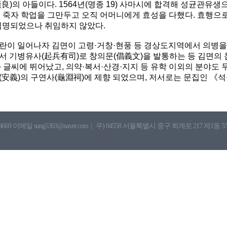
良)의 아들이다. 1564년(명종 19) 사마시에 합격해 성균관유생으
친이 죽자 학업을 그만두고 오직 어머니에게 효성을 다했다. 효행으
임명되었으나 취임하지 않았다.
왜란이 일어나자 김면이 고령·거창·현풍 등 경상도지역에서 의병을
서 기병유사(起兵有司)로 창의문(倡義文)을 발통하는 등 김면의
과 글씨에 뛰어났고, 의약·복서·산경·지지 등 유학 이외의 분야도 
(安義)의 구연사(龜淵祠)에 제향 되었으며, 저서로는 문집인 《
4669 이메일 sung5303@naver.com
|
우) 04558 서울특별시 중구 퇴계로 217 제1동