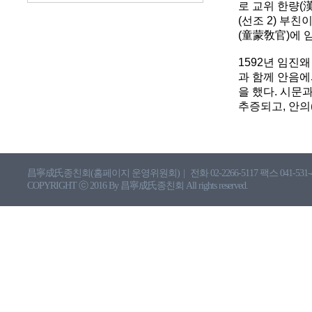
로 교위 한량(漢
(선조 2) 부
(童蒙敎官)에 
1592년 임진
과 함께 안음에
을 했다. 시문
추증되고, 안의
昌寧成氏종친회(홈페이지 운영위원회)
|
전화 02-2266-5117 팩스 041-531-
COPYRIGHT ⓒ 2016 By 昌寧成氏종친회 All rights reserved.