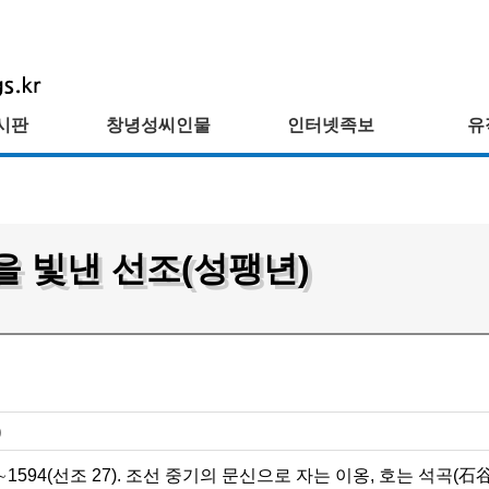
시판
창녕성씨인물
인터넷족보
유
을 빛낸 선조(성팽년)
)
5)∼1594(선조 27). 조선 중기의 문신으로 자는 이옹, 호는 석곡(石