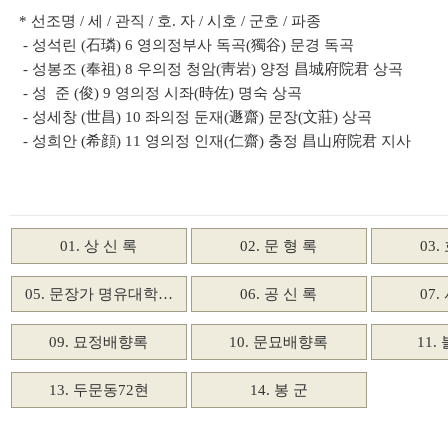
* 선조명 / 세 / 관직 / 호. 자 / 시호 / 군호 / 파종
- 성석린 (石璘) 6 영의정부사 독곡(獨谷) 문경 독곡
- 성봉조 (奉祖) 8 우의정 청암(靑岩) 양정 昌城府院君 상곡
- 성 준 (俊) 9 영의정 시좌(時佐) 명숙 상곡
- 성세창 (世昌) 10 좌의정 둔재(遯齋) 문장(文莊) 상곡
- 성희안 (希顔) 11 영의정 인재(仁齋) 충정 昌山府院君 지사
01. 상 신 록
02. 문 형 록
03.
05. 문장가 명유대학…
06. 공 신 록
07.
09. 묘정배향록
10. 문묘배향록
11
13. 두문동72현
14. 봉 군