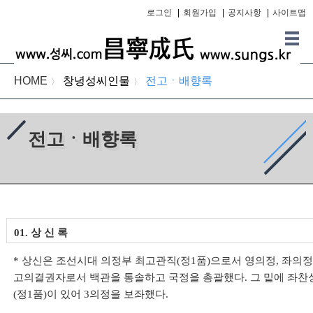
로그인
|
회원가입
|
공지사항
|
사이트맵
HOME
창녕성씨인물
전고ㆍ배향록
〉
〉
전고ㆍ배향록
01. 상 신 록
* 상신은 조선시대 의정부 최고관직(정1품)으로서 영의정, 좌의정
고의결권자로서 백관을 통솔하고 국정을 총괄했다. 그 밑에 좌찬성
(정1품)이 있어 3의정을 보좌했다.