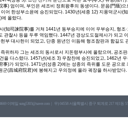
事) 엄이며, 부인은 세조비 정희왕후의 동생이다. 문음(門蔭)
 이어 한성부소윤에 승진되었다. 1430년(세종 12) 지풍덕군사(知
)에 올랐다.
사(知司諫院事)를 거쳐 1441년 동부승지에 이어 우부승지, 형조
 관찰사 등을 두루 역임했다. 1447년 경상도도절제사가 되고 
 사헌부 대사헌이 되었고, 단종 원년인 이듬해 형조참판과 함길도 
가 즉위하자 그는 세조의 동서로서 지돈령부사에 올랐으며, 공조
을 다스렸다. 1457년(세조 3) 우참찬에 승진되었고, 1462년 우
事)가 되었다. 1471년(성종 2)에는 성종의 즉위를 도운 공으로
군(昌城府院君)에 봉해지고 우의정에 올라 궤장을 하사받았다. 
4669 이메일 sung5303@naver.com
|
우) 04558 서울특별시 중구 퇴계로 217 제1동