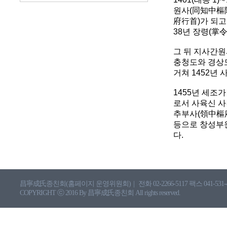
원사(同知中樞院
府行首)가 되고
38년 장령(掌令
그 뒤 지사간원
충청도와 경상도
거쳐 1452년
1455년 세조
로서 사육신 사건
추부사(領中樞府
등으로 창성부원
다.
昌寧成氏종친회(홈페이지 운영위원회)
|
전화 02-2266-5117 팩스 041-531-
COPYRIGHT ⓒ 2016 By 昌寧成氏종친회 All rights reserved.