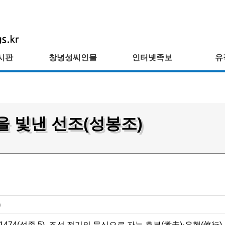
시판
창녕성씨인물
인터넷족보
유
을 빛낸 선조(성봉조)
)
)∼1474(성종 5). 조선 전기의 문신으로 자는 효부(孝夫)·유행(攸