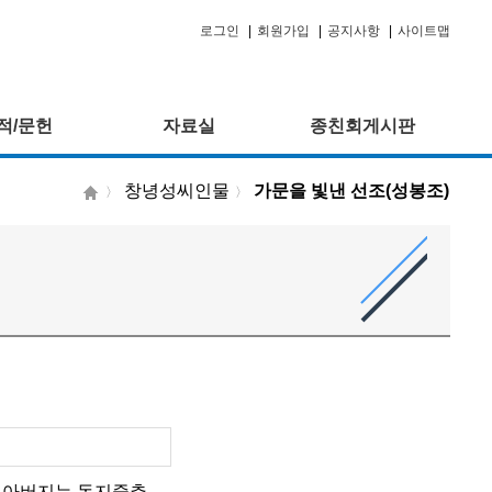
로그인
|
회원가입
|
공지사항
|
사이트맵
적/문헌
자료실
종친회게시판
창녕성씨인물
가문을 빛낸 선조(성봉조)
〉
〉
行). 아버지는 동지중추