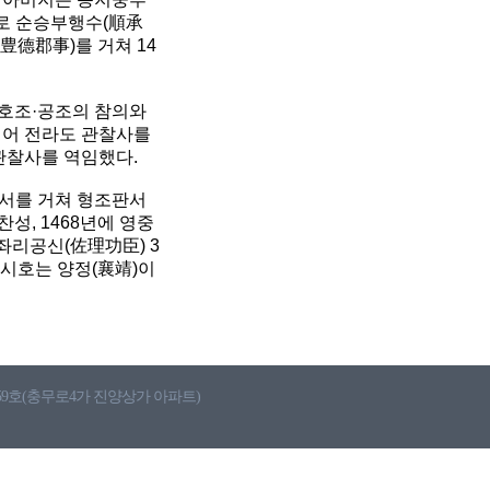
으로 순승부행수(順承
豊德郡事)를 거쳐 14
·호조·공조의 참의와
이어 전라도 관찰사를
관찰사를 역임했다.
판서를 거쳐 형조판서
찬성, 1468년에 영중
 좌리공신(佐理功臣) 3
시호는 양정(襄靖)이
 559호(충무로4가 진양상가 아파트)