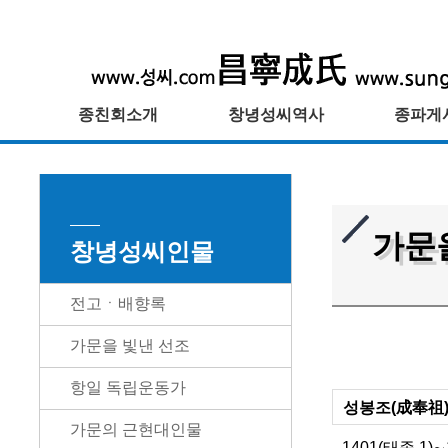
종친회소개
창녕성씨역사
종파게
가문
창녕성씨인물
전고ㆍ배향록
가문을 빛낸 선조
항일 독립운동가
성봉조(成奉祖
가문의 근현대인물
1401(태종 1