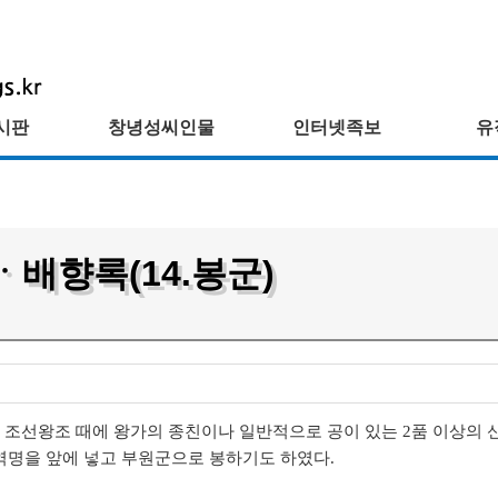
시판
창녕성씨인물
인터넷족보
유
배향록(14.봉군)
와 조선왕조 때에 왕가의 종친이나 일반적으로 공이 있는 2품 이상의 
역명을 앞에 넣고 부원군으로 봉하기도 하였다.