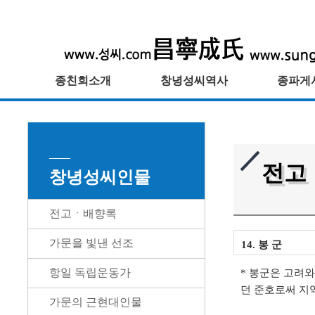
종친회소개
창녕성씨역사
종파게
전고ㆍ
창녕성씨인물
전고ㆍ배향록
가문을 빛낸 선조
14. 봉 군
항일 독립운동가
* 봉군은 고려
던 준호로써 지
가문의 근현대인물