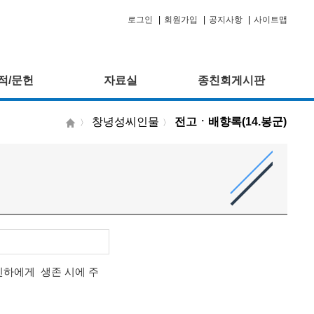
로그인
|
회원가입
|
공지사항
|
사이트맵
적/문헌
자료실
종친회게시판
창녕성씨인물
전고ㆍ배향록(14.봉군)
〉
〉
신하에게 생존 시에 주