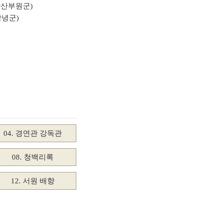
(창산부원군)
창녕군)
04. 경연관 강독관
08. 청백리록
12. 서원 배향