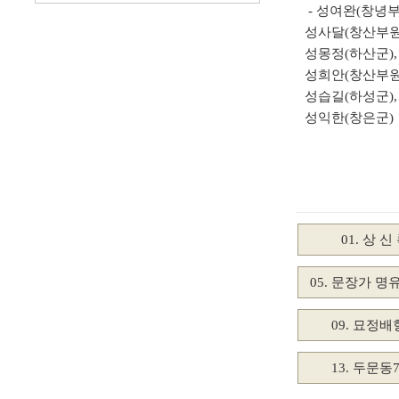
- 성여완(창녕부
성사달(창산부원군
성몽정(하산군),
성희안(창산부원군
성습길(하성군),
성익한(창은군)
01. 상 신
05. 문장가 
09. 묘정
13. 두문동