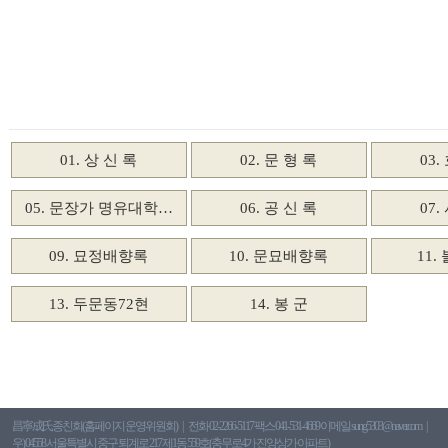
01. 상 신 록
02. 문 형 록
03.
05. 문장가 명유대학…
06. 공 신 록
07.
09. 묘정배향록
10. 문묘배향록
11
13. 두문동72현
14. 봉 군
昌寧成氏종친회(홈페이지 운영위원회)
전화 02-2266-5117 팩스 041-531-4669 이메일 sung5303@naver.com
우) 04558 서울특별시 중구 퇴계로 217 제1동 559호(충무로4가 진양상가 아파트)